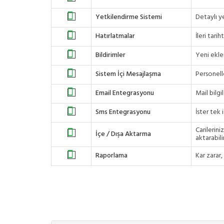
Yetkilendirme Sistemi
Detaylı ye
Hatırlatmalar
İleri tari
Bildirimler
Yeni eklen
Sistem İçi Mesajlaşma
Personelle
Email Entegrasyonu
Mail bilgi
Sms Entegrasyonu
İster tek 
Carilerini
İçe / Dışa Aktarma
aktarabilir
Raporlama
Kar zarar,