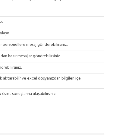
z.
laşır.
er personellere mesaj gönderebilirsiniz.
ndan hazır mesajlar göndrebilirsiniz.
rebilirsiniz.
ak aktarabilir ve excel dosyanızdan bilgileri içe
k özet sonuçlarına ulaşabilirsiniz.