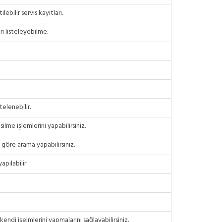
bilir servis kayıtları.
rı listeleyebilme.
telenebilir.
lme işlemlerini yapabilirsiniz.
e göre arama yapabilirsiniz.
apılabilir.
kendi işelmlerini yapmalarını sağlayabilirsiniz.