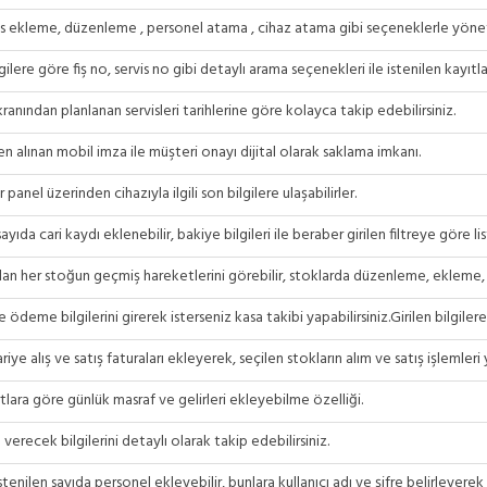
is ekleme, düzenleme , personel atama , cihaz atama gibi seçeneklerle yönetile
lgilere göre fiş no, servis no gibi detaylı arama seçenekleri ile istenilen kayıtla
anından planlanan servisleri tarihlerine göre kolayca takip edebilirsiniz.
n alınan mobil imza ile müşteri onayı dijital olarak saklama imkanı.
 panel üzerinden cihazıyla ilgili son bilgilere ulaşabilirler.
sayıda cari kaydı eklenebilir, bakiye bilgileri ile beraber girilen filtreye göre lis
lan her stoğun geçmiş hareketlerini görebilir, stoklarda düzenleme, ekleme, si
e ödeme bilgilerini girerek isterseniz kasa takibi yapabilirsiniz.Girilen bilgiler
riye alış ve satış faturaları ekleyerek, seçilen stokların alım ve satış işlemleri y
tlara göre günlük masraf ve gelirleri ekleyebilme özelliği.
verecek bilgilerini detaylı olarak takip edebilirsiniz.
tenilen sayıda personel ekleyebilir, bunlara kullanıcı adı ve şifre belirleyerek 