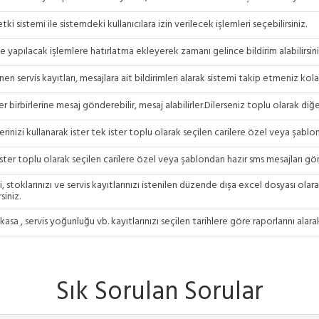
tki sistemi ile sistemdeki kullanıcılara izin verilecek işlemleri seçebilirsiniz.
hte yapılacak işlemlere hatırlatma ekleyerek zamanı gelince bildirim alabilirsini
en servis kayıtları, mesajlara ait bildirimleri alarak sistemi takip etmeniz kolay
r birbirlerine mesaj gönderebilir, mesaj alabilirler.Dilerseniz toplu olarak diğ
lerinizi kullanarak ister tek ister toplu olarak seçilen carilere özel veya şablo
ister toplu olarak seçilen carilere özel veya şablondan hazır sms mesajları gönd
zi, stoklarınızı ve servis kayıtlarınızı istenilen düzende dışa excel dosyası olar
siniz.
 kasa , servis yoğunluğu vb. kayıtlarınızı seçilen tarihlere göre raporlarını alara
Sık Sorulan Sorular