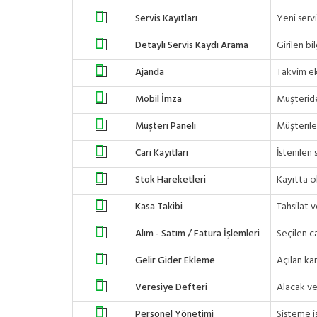
Servis Kayıtları
Yeni serv
Detaylı Servis Kaydı Arama
Girilen bi
Ajanda
Takvim ekr
Mobil İmza
Müşteride
Müşteri Paneli
Müşteriler
Cari Kayıtları
İstenilen 
Stok Hareketleri
Kayıtta o
Kasa Takibi
Tahsilat v
Alım - Satım / Fatura İşlemleri
Seçilen ca
Gelir Gider Ekleme
Açılan kar
Veresiye Defteri
Alacak ve 
Personel Yönetimi
Sisteme is