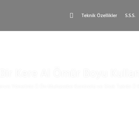
Teknik Özellikler
S.S.S.
Bir Kere Al Ömür Boyu Kulla
rvis Yönetimi
Ön Muhasebe Kontrolü ve Stok Takibi
K